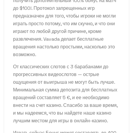
получить дополнительный 100% бонус на матч
до $100!. Протокол запрещенных игр
предназначен для того, чтобы игроки не могли
играть просто потому, что им скучно, и что они
играют по любой другой причине, кроме
развлечения. Vavada делает бесплатные
вращения настолько простыми, насколько это
возможно.
От классических слотов с 3 барабанами до
прогрессивных видеослотов — острые
ощущения от выигрыша не могут быть лучше.
Минимальная сумма депозита для бесплатных
вращений составляет 5 €, и ее необходимо
внести на счет казино. Спасибо за ваше время,
и мы надеемся, что вы найдете наше казино
лучшим местом для игры в онлайн-казино.
Играть сейчас Бонус может составлять до 400