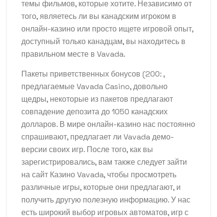
темы фильмов, которые хотите. Независимо от
того, являетесь ли вы канадским игроком в
онлайн-казино или просто ищете игровой опыт,
доступный только канадцам, вы находитесь в
правильном месте в Vavada.
Пакеты приветственных бонусов (200: ,
предлагаемые Vavada Casino, довольно
щедры, некоторые из пакетов предлагают
совпадение депозита до 1050 канадских
долларов. В мире онлайн-казино нас постоянно
спрашивают, предлагает ли Vavada демо-
версии своих игр. После того, как вы
зарегистрировались, вам также следует зайти
на сайт Казино Vavada, чтобы просмотреть
различные игры, которые они предлагают, и
получить другую полезную информацию. У нас
есть широкий выбор игровых автоматов, игр с