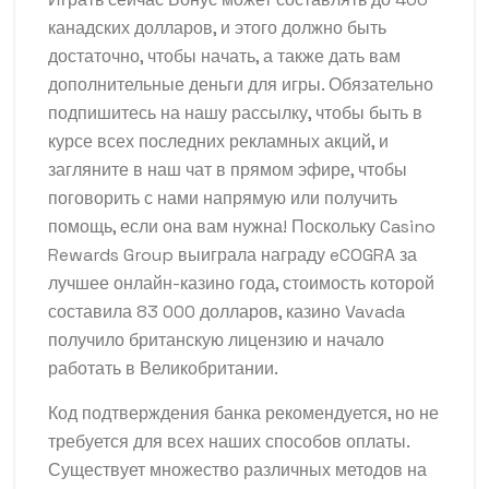
канадских долларов, и этого должно быть
достаточно, чтобы начать, а также дать вам
дополнительные деньги для игры. Обязательно
подпишитесь на нашу рассылку, чтобы быть в
курсе всех последних рекламных акций, и
загляните в наш чат в прямом эфире, чтобы
поговорить с нами напрямую или получить
помощь, если она вам нужна! Поскольку Casino
Rewards Group выиграла награду eCOGRA за
лучшее онлайн-казино года, стоимость которой
составила 83 000 долларов, казино Vavada
получило британскую лицензию и начало
работать в Великобритании.
Код подтверждения банка рекомендуется, но не
требуется для всех наших способов оплаты.
Существует множество различных методов на