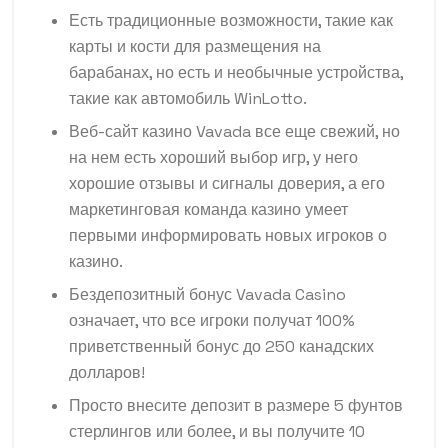
Есть традиционные возможности, такие как
карты и кости для размещения на
барабанах, но есть и необычные устройства,
такие как автомобиль WinLotto.
Веб-сайт казино Vavada все еще свежий, но
на нем есть хороший выбор игр, у него
хорошие отзывы и сигналы доверия, а его
маркетинговая команда казино умеет
первыми информировать новых игроков о
казино.
Бездепозитный бонус Vavada Casino
означает, что все игроки получат 100%
приветственный бонус до 250 канадских
долларов!
Просто внесите депозит в размере 5 фунтов
стерлингов или более, и вы получите 10