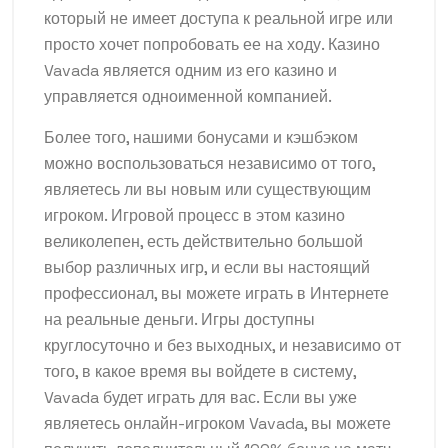
который не имеет доступа к реальной игре или
просто хочет попробовать ее на ходу. Казино
Vavada является одним из его казино и
управляется одноименной компанией.
Более того, нашими бонусами и кэшбэком
можно воспользоваться независимо от того,
являетесь ли вы новым или существующим
игроком. Игровой процесс в этом казино
великолепен, есть действительно большой
выбор различных игр, и если вы настоящий
профессионал, вы можете играть в Интернете
на реальные деньги. Игры доступны
круглосуточно и без выходных, и независимо от
того, в какое время вы войдете в систему,
Vavada будет играть для вас. Если вы уже
являетесь онлайн-игроком Vavada, вы можете