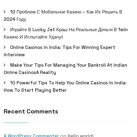
10 Проблем С Мобильное Казино – Как Их Решить В
2024 Году
Играйте В Lucky Jet Краш На Реальные Деньги В 1win
Казино И Испытайте Удачу!
Online Casinos In India: Tips For Winning Expert
Interview
Make Your Tips For Managing Your Bankroll At Indian
Online CasinosA Reality
10 Powerful Tips To Help You Online Casinos In India:
How To Start Playing Better
Recent Comments
on
A WordPress Commenter
Hello world!