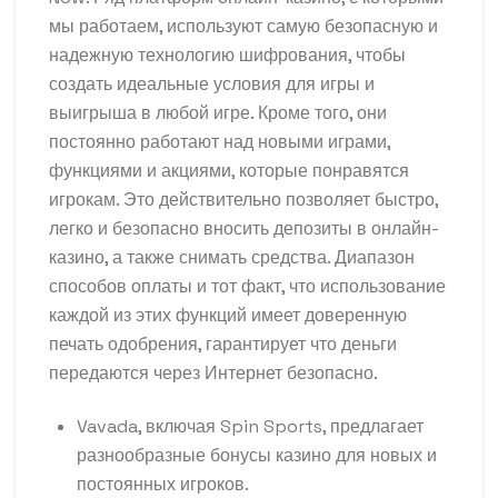
мы работаем, используют самую безопасную и
надежную технологию шифрования, чтобы
создать идеальные условия для игры и
выигрыша в любой игре. Кроме того, они
постоянно работают над новыми играми,
функциями и акциями, которые понравятся
игрокам. Это действительно позволяет быстро,
легко и безопасно вносить депозиты в онлайн-
казино, а также снимать средства. Диапазон
способов оплаты и тот факт, что использование
каждой из этих функций имеет доверенную
печать одобрения, гарантирует что деньги
передаются через Интернет безопасно.
Vavada, включая Spin Sports, предлагает
разнообразные бонусы казино для новых и
постоянных игроков.