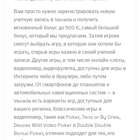
Вам просто нужно зарегистрировать новую
учетную запись в Vavada и получить
мгновенный бонус до 500 €, самый большой
бонус, который мы предлагаем. Затем игроки
смогут выбрать игру, в которую они хотели бы
играть, открыв игры казино в своей учетной
записи. Другие игры, в том числе онлайн-слоты,
видеопокер, видеорулетка, доступны для игры в
Интернете либо в браузере, либо путем
загрузки. От смартфонов до планшетов и
автомобильных навигационных систем — в
Vavada есть варианты игр, доступные для
вашего региона. Классические игры в
видеопокер, такие как Poker, Tens or By Ones,
Deuces Wild Video Poker и Double Double
Bonus Poker, отлично подходят для тех, кто