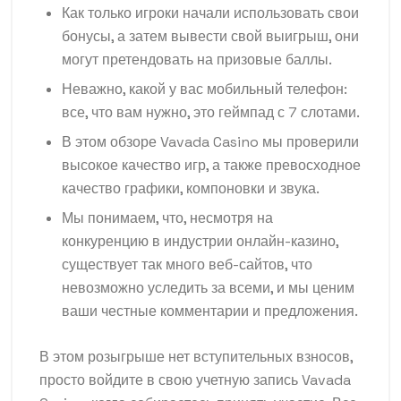
Как только игроки начали использовать свои
бонусы, а затем вывести свой выигрыш, они
могут претендовать на призовые баллы.
Неважно, какой у вас мобильный телефон:
все, что вам нужно, это геймпад с 7 слотами.
В этом обзоре Vavada Casino мы проверили
высокое качество игр, а также превосходное
качество графики, компоновки и звука.
Мы понимаем, что, несмотря на
конкуренцию в индустрии онлайн-казино,
существует так много веб-сайтов, что
невозможно уследить за всеми, и мы ценим
ваши честные комментарии и предложения.
В этом розыгрыше нет вступительных взносов,
просто войдите в свою учетную запись Vavada