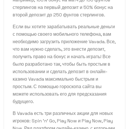
стерлингов на первый депозит и 50% бонус на
второй депозит до 250 фунтов стерлингов.
Если вы хотите зарабатывать реальные деньги
с помощью своего мобильного телефона, вам
необходимо загрузить приложение Vavada. Все,
что вам нужно сделать, это внести депозит,
получить право на бонус и начать играть! Все
было разработано так, чтобы быть простым в
использовании и сделать депозит в онлайн-
казино Vavada максимально быстрым и
простым. С помощью гороскопа сайта вы
можете использовать его для предсказания
будущего.
В Vavada есть три различных акции для новых
игроков: Spin ‘n’ Go, Play Now и Play Now, Play
Now. Ряд платформ онлайн-казино, с которыми