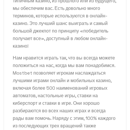
типичным казино, из прошлого или из будущего,
мы обеспечим вас. Есть довольно много
терминов, которые используются в онлайн-
казино. Это лучший шанс выиграть и самый
большой джекпот по принципу «победитель
получает все», доступный в любом онлайн-
казино!
Нам нравится играть так, что вы всегда можете
положиться на нас, когда мы вам понадобимся.
Mostbet позволяет игрокам наслаждаться
лучшими играми онлайн и мобильных казино,
включая более 500 наименований игровых
автоматов, настольные игры, ставки на
киберспорт и ставки в игре. Они хорошо
разбираются во всех наших играх и всегда
рады вам помочь. Наряду с этим, 100% каждого
из последующих трех вращений также