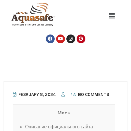
FEBRUARY 8, 2024
NO COMMENTS
Menu
Описание официального сайта