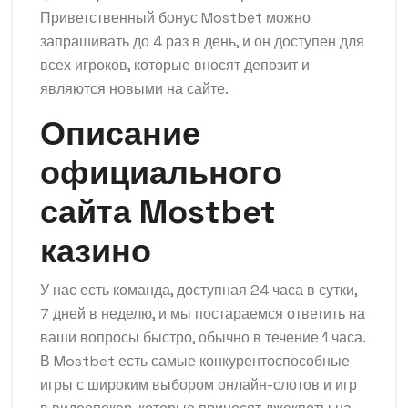
Приветственный бонус Mostbet можно
запрашивать до 4 раз в день, и он доступен для
всех игроков, которые вносят депозит и
являются новыми на сайте.
Описание
официального
сайта Mostbet
казино
У нас есть команда, доступная 24 часа в сутки,
7 дней в неделю, и мы постараемся ответить на
ваши вопросы быстро, обычно в течение 1 часа.
В Mostbet есть самые конкурентоспособные
игры с широким выбором онлайн-слотов и игр