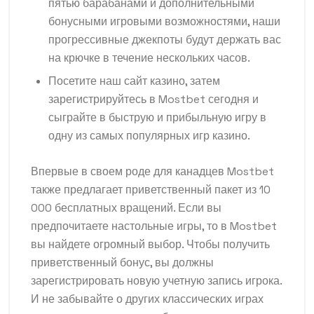
пятью барабанами и дополнительными
бонусными игровыми возможностями, наши
прогрессивные джекпоты будут держать вас
на крючке в течение нескольких часов.
Посетите наш сайт казино, затем
зарегистрируйтесь в Mostbet сегодня и
сыграйте в быструю и прибыльную игру в
одну из самых популярных игр казино.
Впервые в своем роде для канадцев Mostbet
также предлагает приветственный пакет из 10
000 бесплатных вращений. Если вы
предпочитаете настольные игры, то в Mostbet
вы найдете огромный выбор. Чтобы получить
приветственный бонус, вы должны
зарегистрировать новую учетную запись игрока.
И не забывайте о других классических играх