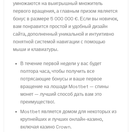
умножаются на выигрышный множитель
первого вращения, а главным призом является
бонус в размере 5 000 000 €. Если вы новичок,
вам понравится простой и удобный дизайн
сайта, дополненный уникальной и интуитивно
понятной системой навигации с помощью
мыши и клавиатуры.
В течение первой недели у вас будет
полтора часа, чтобы получить все
потрясающие бонусы и ваше первое
вращение на лошади Mostbet — спины
монет — лучший способ дать вам это
преимущество!.
Mostbet является домом для некоторых из
крупнейших и лучших онлайн-казино,
включая казино Crown.