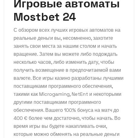
Игровые автоматы
Mostbet 24
С обзором всех лучших игровых автоматов на
реальные деньги вы, несомненно, захотите
занять свои места за нашим столом и начать
вращение. Затем вы можете либо подождать
несколько часов, либо изменить дату, чтобы
получить возмещение в предпочитаемой вами
валюте. Все игры казино разработаны лучшими
поставщиками программного обеспечения,
такими как Microgaming, NetEnt и некоторыми
другими поставщиками программного
обеспечения. Вашего 100% бонуса на матч до
400 € более чем достаточно, чтобы начать. Во
время игры вы будете накапливать очки,
которые можно обменять на реальные деньги