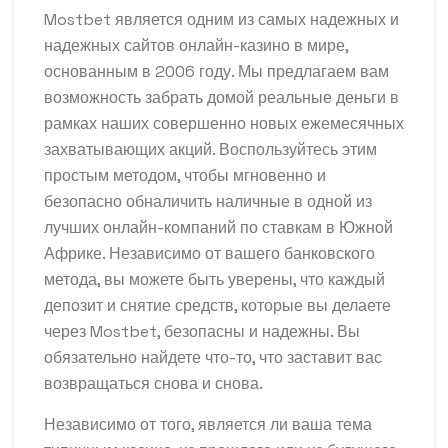
Mostbet является одним из самых надежных и
надежных сайтов онлайн-казино в мире,
основанным в 2006 году. Мы предлагаем вам
возможность забрать домой реальные деньги в
рамках наших совершенно новых ежемесячных
захватывающих акций. Воспользуйтесь этим
простым методом, чтобы мгновенно и
безопасно обналичить наличные в одной из
лучших онлайн-компаний по ставкам в Южной
Африке. Независимо от вашего банковского
метода, вы можете быть уверены, что каждый
депозит и снятие средств, которые вы делаете
через Mostbet, безопасны и надежны. Вы
обязательно найдете что-то, что заставит вас
возвращаться снова и снова.
Независимо от того, является ли ваша тема