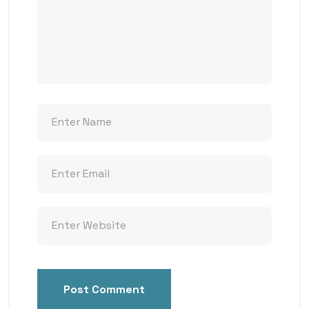
Post Comment