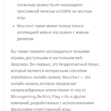
поскольку казино было награждено
престижной печатью eCOGRA за честную
игру.
Mostbet также может похвастаться
коллекцией живых игр казино с живым
дилером.
Вы также сможете наслаждаться лучшими
играми, доступными в настольном веб-
браузере. Во-первых, это бездепозитный бонус,
который является интересным способом
опробовать онлайн-казино. Mostbet — это
онлайн-казино, которое предлагает
непревзойденные впечатления от игр от
Microgaming, NetEnt, Play n Go и других
компаний, разработанных с использованием
философии ответственной игры.