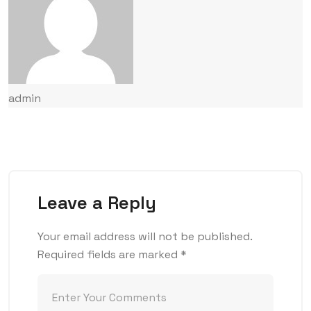
admin
Leave a Reply
Your email address will not be published.
Required fields are marked
*