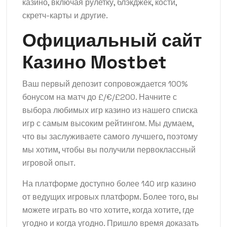
казино, включая рулетку, блэкджек, кости,
скретч-карты и другие.
Официальный сайт
Казино Mostbet
Ваш первый депозит сопровождается 100%
бонусом на матч до £/€/£200. Начните с
выбора любимых игр казино из нашего списка
игр с самым высоким рейтингом. Мы думаем,
что вы заслуживаете самого лучшего, поэтому
мы хотим, чтобы вы получили первоклассный
игровой опыт.
На платформе доступно более 140 игр казино
от ведущих игровых платформ. Более того, вы
можете играть во что хотите, когда хотите, где
угодно и когда угодно. Пришло время доказать