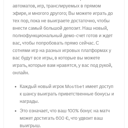
автоматов, игр, транслируемых в прямом
эфире, и многого другого; Вы можете играть до
тех пор, пока не выиграете достаточно, чтобы
внести самый большой депозит. Наш новый,
полнофункциональный демо-счет готов и ждет
вас, чтобы попробовать прямо сейчас. С
сотнями игр на разных игровых платформах у
вас будут все игры, в которые вы можете
играть, которые вам нравятся, у вас под рукой,
онлайн.
Каждый новый игрок Mostbet имеет доступ
к шансу выиграть приветственные бонусы и
награды.
Это означает, что ваш 100% бонус на матч
может достигать 600 €, что удвоит ваш
выигрыш.