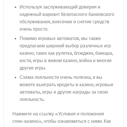
Используя заслуживающий доверия и
надежный вариант безопасного банковского
обслуживания, внесение и снятие средств
очень просто.
Помимо игровых автоматов, мы также
предлагаем широкий выбор различных игр
казино, таких как рулетка, блэкджек, баккара,
кости, игры в живом казино, война и многие
другие игры.
Схема лояльности очень полезна, и вы
можете выиграть кредиты в казино, игровые
автоматы, игры и другие награды за свою
лояльность.
Нажмите на ссылку «Условия и положения
спин-казино», чтобы ознакомиться с ними. Как