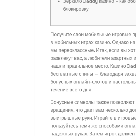
Зеркало Daddy казино – как обо
блокировку
Получите свои мобильные игровые п
в мобильных играх казино. Однако на
мы первоклассные. Итак, если вы хот
развлекут вас, а любители азартных 
нашли правильное место. Казино Dad
бесплатные спины — благодаря захв
бонусных онлайн-слотов и настольных
течение всего дня.
Бонусные символы также позволяют 
вращения, что дает вам несколько д
выигрышные руки. Играйте в игровые
пользуйтесь теми же способами оплат
надежных руках. Затем игрок должен