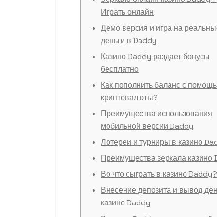
Играть онлайн
Демо версия и игра на реальны
деньги в Daddy
Казино Daddy раздает бонусы
бесплатно
Как пополнить баланс с помощ
криптовалюты?
Преимущества использования
мобильной версии Daddy
Лотереи и турниры в казино Da
Преимущества зеркала казино 
Во что сыграть в казино Daddy?
Внесение депозита и вывод ден
казино Daddy