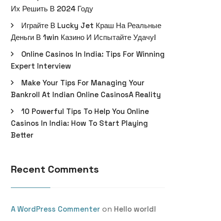
Их Решить В 2024 Году
Играйте В Lucky Jet Краш На Реальные
Деньги В 1win Казино И Испытайте Удачу!
Online Casinos In India: Tips For Winning
Expert Interview
Make Your Tips For Managing Your
Bankroll At Indian Online CasinosA Reality
10 Powerful Tips To Help You Online
Casinos In India: How To Start Playing
Better
Recent Comments
on
A WordPress Commenter
Hello world!