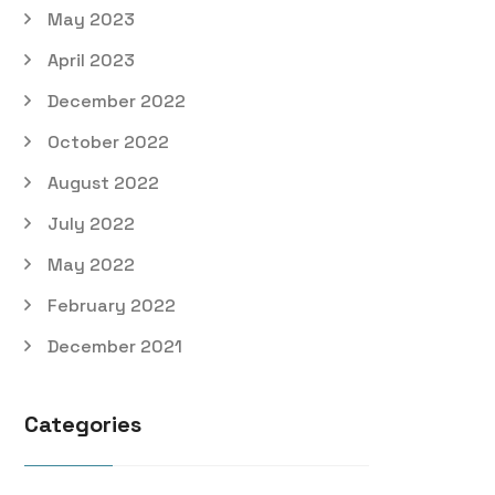
May 2023
April 2023
December 2022
October 2022
August 2022
July 2022
May 2022
February 2022
December 2021
Categories