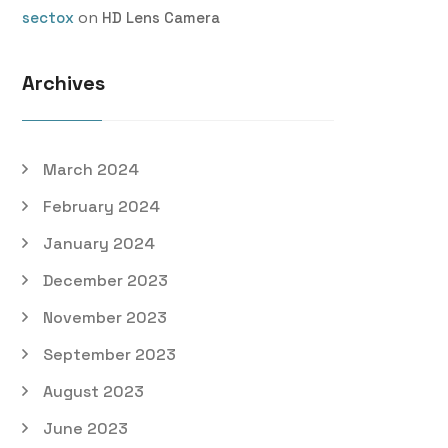
on
sectox
HD Lens Camera
Archives
March 2024
February 2024
January 2024
December 2023
November 2023
September 2023
August 2023
June 2023