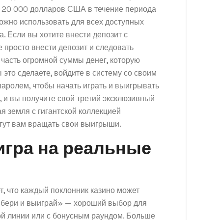
е 20 000 долларов США в течение периода
можно использовать для всех доступных
ка. Если вы хотите внести депозит с
 просто внести депозит и следовать
 часть огромной суммы денег, которую
 это сделаете, войдите в систему со своим
аролем, чтобы начать играть и выигрывать
з, и вы получите свой третий эксклюзивный
я земля с гигантской коллекцией
гут вам вращать свои выигрыши.
игра на реальные
т, что каждый поклонник казино может
ыбери и выиграй» — хороший выбор для
ной линии или с бонусным раундом. Больше