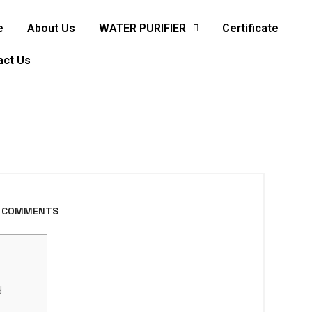
e
About Us
WATER PURIFIER
Certificate
act Us
 COMMENTS
y