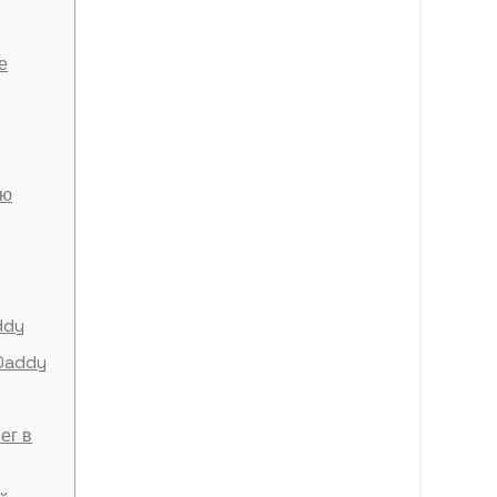
е
ью
ddy
Daddy
ег в