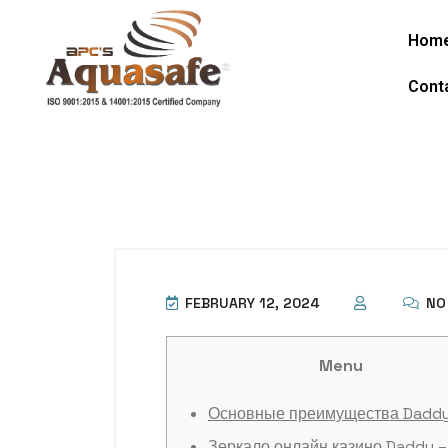
Hom
Cont
FEBRUARY 12, 2024
NO
Menu
Основные преимущества Dadd
Зеркало онлайн казино Daddy –