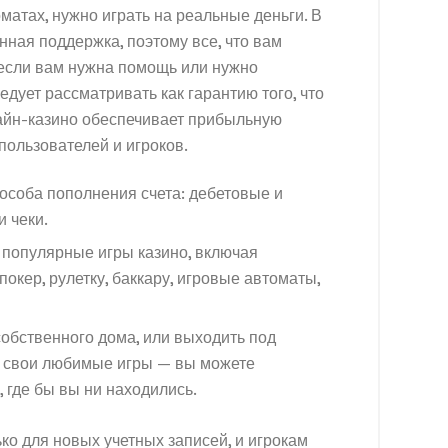
матах, нужно играть на реальные деньги. В
ная поддержка, поэтому все, что вам
, если вам нужна помощь или нужно
ледует рассматривать как гарантию того, что
айн-казино обеспечивает прибыльную
пользователей и игроков.
особа пополнения счета: дебетовые и
и чеки.
 популярные игры казино, включая
покер, рулетку, баккару, игровые автоматы,
собственного дома, или выходить под
в свои любимые игры — вы можете
 где бы вы ни находились.
ко для новых учетных записей, и игрокам