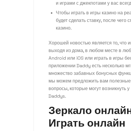
и играми с джекпотами у вас всегд
Чтобы играть в игры казино на ре
будет сделать ставку, после чего
казино.
Хорошей новостью является то, что и
выходя из дома, в любом месте в лю
Android или iOS или играть в игры б
приложении Daddy есть несколько мгн
множество забавных бонусных функций
мы можем предложить вам полезные с
вопросы, которые могут возникнуть у
Daddys.
Зеркало онлайн
Играть онлайн