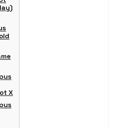
lay)
us
oid
ame
mpus
ot X
mpus