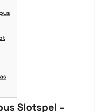
mpus
ot
aas
us Slotspel –