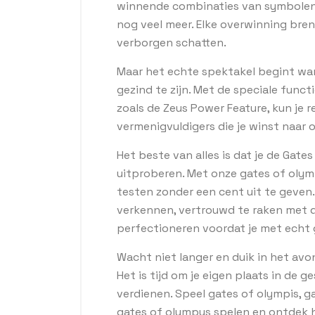
winnende combinaties van symbolen 
nog veel meer. Elke overwinning bren
verborgen schatten.
Maar het echte spektakel begint wa
gezind te zijn. Met de speciale func
zoals de Zeus Power Feature, kun je
vermenigvuldigers die je winst naar 
Het beste van alles is dat je de Gate
uitproberen. Met onze gates of olym
testen zonder een cent uit te geven. 
verkennen, vertrouwd te raken met d
perfectioneren voordat je met echt 
Wacht niet langer en duik in het av
Het is tijd om je eigen plaats in de 
verdienen. Speel gates of olympis, g
gates of olympus spelen en ontdek he