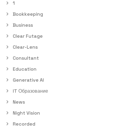
1
Bookkeeping
Business
Clear Futage
Clear-Lens
Consultant
Education
Generative AI
IT Образование
News
Night Vision
Recorded