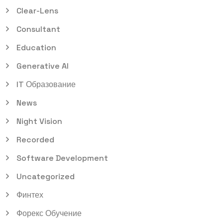
Clear-Lens
Consultant
Education
Generative AI
IT Образование
News
Night Vision
Recorded
Software Development
Uncategorized
Финтех
Форекс Обучение