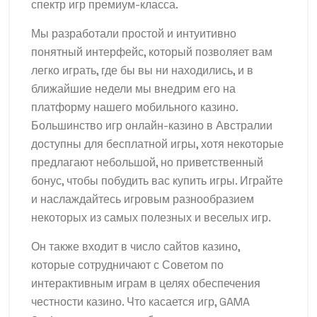
спектр игр премиум-класса.
Мы разработали простой и интуитивно
понятный интерфейс, который позволяет вам
легко играть, где бы вы ни находились, и в
ближайшие недели мы внедрим его на
платформу нашего мобильного казино.
Большинство игр онлайн-казино в Австралии
доступны для бесплатной игры, хотя некоторые
предлагают небольшой, но приветственный
бонус, чтобы побудить вас купить игры. Играйте
и наслаждайтесь игровым разнообразием
некоторых из самых полезных и веселых игр.
Он также входит в число сайтов казино,
которые сотрудничают с Советом по
интерактивным играм в целях обеспечения
честности казино. Что касается игр, GAMA