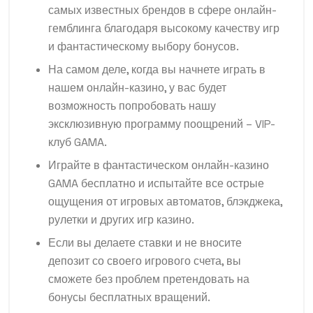
самых известных брендов в сфере онлайн-
гемблинга благодаря высокому качеству игр
и фантастическому выбору бонусов.
На самом деле, когда вы начнете играть в
нашем онлайн-казино, у вас будет
возможность попробовать нашу
эксклюзивную программу поощрений – VIP-
клуб GAMA.
Играйте в фантастическом онлайн-казино
GAMA бесплатно и испытайте все острые
ощущения от игровых автоматов, блэкджека,
рулетки и других игр казино.
Если вы делаете ставки и не вносите
депозит со своего игрового счета, вы
сможете без проблем претендовать на
бонусы бесплатных вращений.