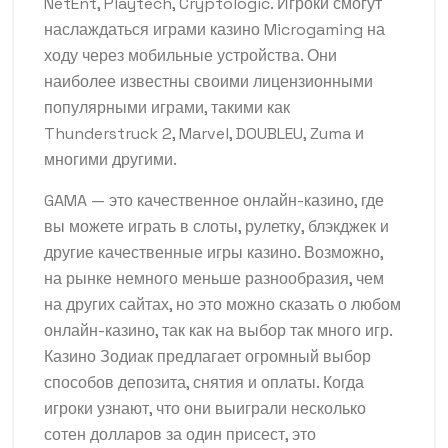
NetEnt, Playtech, Cryptologic. Игроки смогут
наслаждаться играми казино Microgaming на
ходу через мобильные устройства. Они
наиболее известны своими лицензионными
популярными играми, такими как
Thunderstruck 2, Marvel, DOUBLEU, Zuma и
многими другими.
GAMA — это качественное онлайн-казино, где
вы можете играть в слоты, рулетку, блэкджек и
другие качественные игры казино. Возможно,
на рынке немного меньше разнообразия, чем
на других сайтах, но это можно сказать о любом
онлайн-казино, так как на выбор так много игр.
Казино Зодиак предлагает огромный выбор
способов депозита, снятия и оплаты. Когда
игроки узнают, что они выиграли несколько
сотен долларов за один присест, это