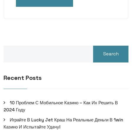
Search
Recent Posts
10 Проблем С Мобильное Казино – Как Их Решить В
2024 Году
Играйте В Lucky Jet Краш На Реальные Деньги В 1win
Казино И Испытайте Удачу!