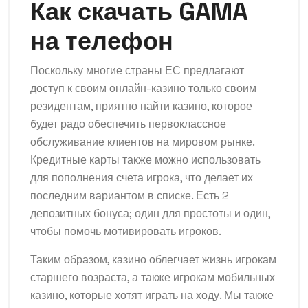
Как скачать GAMA
на телефон
Поскольку многие страны ЕС предлагают
доступ к своим онлайн-казино только своим
резидентам, приятно найти казино, которое
будет радо обеспечить первоклассное
обслуживание клиентов на мировом рынке.
Кредитные карты также можно использовать
для пополнения счета игрока, что делает их
последним вариантом в списке. Есть 2
депозитных бонуса; один для простоты и один,
чтобы помочь мотивировать игроков.
Таким образом, казино облегчает жизнь игрокам
старшего возраста, а также игрокам мобильных
казино, которые хотят играть на ходу. Мы также