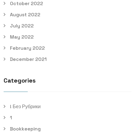
October 2022
August 2022
July 2022
May 2022
February 2022
December 2021
Categories
! Без Рубрики
1
Bookkeeping