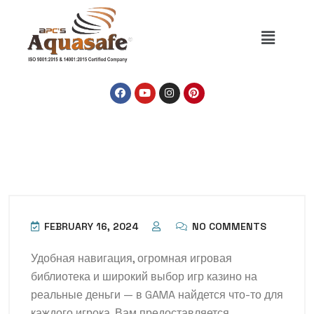
FEBRUARY 16, 2024
NO COMMENTS
Удобная навигация, огромная игровая
библиотека и широкий выбор игр казино на
реальные деньги — в GAMA найдется что-то для
каждого игрока. Вам предоставляется