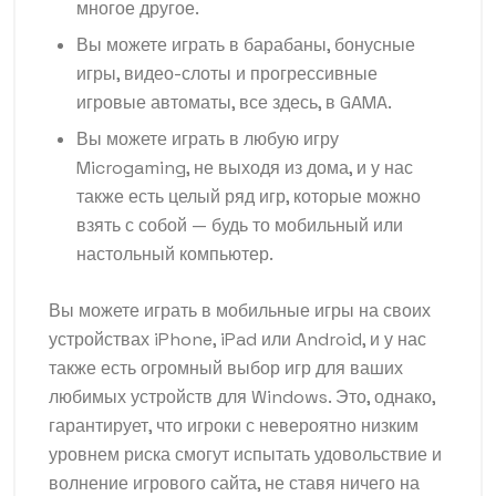
многое другое.
Вы можете играть в барабаны, бонусные
игры, видео-слоты и прогрессивные
игровые автоматы, все здесь, в GAMA.
Вы можете играть в любую игру
Microgaming, не выходя из дома, и у нас
также есть целый ряд игр, которые можно
взять с собой — будь то мобильный или
настольный компьютер.
Вы можете играть в мобильные игры на своих
устройствах iPhone, iPad или Android, и у нас
также есть огромный выбор игр для ваших
любимых устройств для Windows. Это, однако,
гарантирует, что игроки с невероятно низким
уровнем риска смогут испытать удовольствие и
волнение игрового сайта, не ставя ничего на