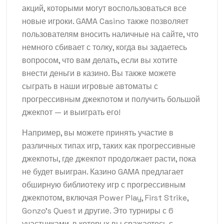
акций, которыми могут воспользоваться все
новые игроки. GAMA Casino также позволяет
пользователям вносить наличные на сайте, что
немного сбивает с толку, когда вы задаетесь
вопросом, что вам делать, если вы хотите
внести деньги в казино. Вы также можете
сыграть в наши игровые автоматы с
прогрессивным джекпотом и получить большой
джекпот — и выиграть его!
Например, вы можете принять участие в
различных типах игр, таких как прогрессивные
джекпоты, где джекпот продолжает расти, пока
не будет выигран. Казино GAMA предлагает
обширную библиотеку игр с прогрессивным
джекпотом, включая Power Play, First Strike,
Gonzo’s Quest и другие. Это турниры с 6
участниками, в которых вы сражаетесь с