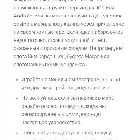
возможность загрузить версию для iOS или
Android, или вы можете получить доступ
gama
casino
к мобильному казино через приложение
на своем компьютере. Если идеи набора очков
недостаточно, игроки могут пройти тест,
связанный с призовым фондом. Например, нет
слота Ким Кардашьян, буфета Макао или
слотомании Джими Хендрикса.
Играйте на мобильном телефоне, Android
или другом устройстве, когда захотите.
Не волнуйтесь, если вы новичок в мире
онлайн-казино, потому что, когда вы
регистрируетесь в GAMA, вас ждет
настоящее удовольствие.
Чтобы получить доступ к этому бонусу,