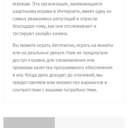
игрокам. Эта организация, занимающаяся
азартными играми в Интернете, имеет одну из
самых уважаемых репутаций в отрасли
благодаря тому, как они отслеживают и
тестируют онлайн-казино.
Вы можете играть бесплатно, играть на монеты
или на реальные деньги. Нам не предлагали
доступ к казино для ознакомления или
проверки качества программного обеспечения
и игр. Когда дело доходит до платежей, мы
предоставляем вам множество вариантов в
соответствии с вашими потребностями.